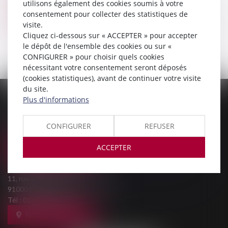
utilisons également des cookies soumis à votre
NERRANT AVOCAT ASSOCIE
consentement pour collecter des statistiques de
visite.
Voir le détail
Cliquez ci-dessous sur « ACCEPTER » pour accepter
le dépôt de l'ensemble des cookies ou sur «
CONFIGURER » pour choisir quels cookies
nécessitant votre consentement seront déposés
(cookies statistiques), avant de continuer votre visite
du site.
Plus d'informations
PALAIS DE JUSTICE
9, Rue des Mazières
91000 EVRY-COURCOURONNES
CONFIGURER
REFUSER
Tél :
01 69 36 02 30
ACCEPTER
NOUS LOCALISER
MAISON DE L'AVOCAT
11, rue des Mazières
91000 EVRY-COURCOURONNES
Tél :
01 60 77 00 28
NOUS LOCALISER