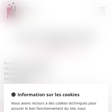
MAÎTRE
STÉPHANE
NERRANT
AVOCAT
https://www.stephane-nerrant.fr
Prestation de serment :
2000
13 Rue Jean-Jacques Rousseau
ZAC des Radars Bâtiment C
91350 GRIGNY
Tél :
0683077249
nerrant.stephane@gmail.com
Information sur les cookies
CABINET
Nous avons recours à des cookies techniques pour
assurer le bon fonctionnement du site, nous