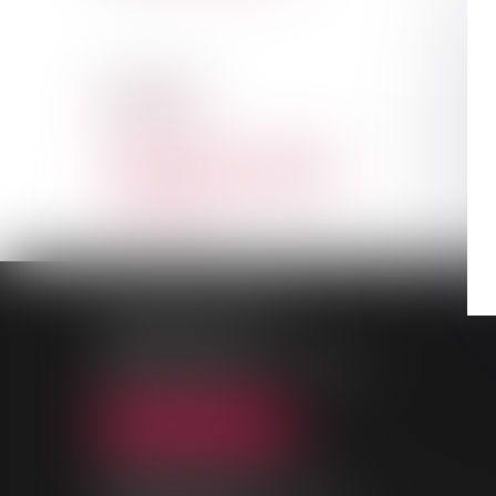
CABINET
KABORE PAGOUNDÉ
Voir le détail
PALAIS DE JUSTICE
9, Rue des Mazières
91000 EVRY-COURCOURONNES
Tél :
01 69 36 02 30
NOUS LOCALISER
MAISON DE L'AVOCAT
11, rue des Mazières