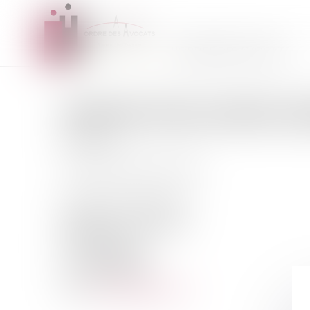
L'ORDRE DES AVOCATS
MAÎTRE
PAGOUNDÉ
KA
AVOCAT
Prestation de serment :
2000
Résidence des Millepertuis
Bâtiment C2 - 4ème étage
91940 LES ULIS
Tél :
0164461098
Fax :
0164467628
kabore.p@gmail.com