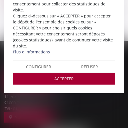
consentement pour collecter des statistiques de
Voir le détail
visite.
Cliquez ci-dessous sur « ACCEPTER » pour accepter
le dépôt de l'ensemble des cookies ou sur «
CONFIGURER » pour choisir quels cookies
nécessitant votre consentement seront déposés
(cookies statistiques), avant de continuer votre visite
du site.
Plus d'informations
PALAIS DE JUSTICE
9, Rue des Mazières
91000 EVRY-COURCOURONNES
CONFIGURER
REFUSER
Tél :
01 69 36 02 30
ACCEPTER
NOUS LOCALISER
MAISON DE L'AVOCAT
11, rue des Mazières
91000 EVRY-COURCOURONNES
Tél :
01 60 77 00 28
NOUS LOCALISER