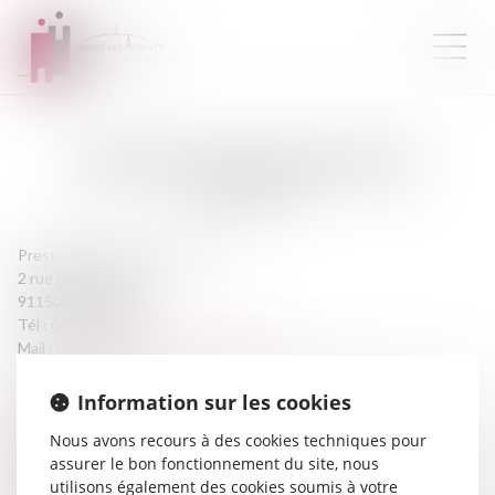
MAÎTRE
NATHALIE
BECQUET
AVOCATE
Prestation de serment :
1994
2 rue Saint Antoine
91150 ETAMPES
Tél :
0164945894
n.becquet@primard-becquet.com
Information sur les cookies
CABINET
Nous avons recours à des cookies techniques pour
assurer le bon fonctionnement du site, nous
PRIMARD-BECQUET ET ASSOCIES
utilisons également des cookies soumis à votre