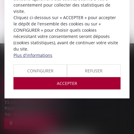
consentement pour collecter des statistiques de
Voir le détail
visite.
Cliquez ci-dessous sur « ACCEPTER » pour accepter
le dépôt de l'ensemble des cookies ou sur «
CONFIGURER » pour choisir quels cookies
nécessitant votre consentement seront déposés
(cookies statistiques), avant de continuer votre visite
du site.
Plus d'informations
PALAIS DE JUSTICE
9, Rue des Mazières
91000 EVRY-COURCOURONNES
CONFIGURER
REFUSER
Tél :
01 69 36 02 30
ACCEPTER
NOUS LOCALISER
MAISON DE L'AVOCAT
11, rue des Mazières
91000 EVRY-COURCOURONNES
Tél :
01 60 77 00 28
NOUS LOCALISER