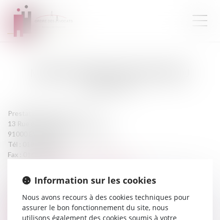
MAÎTRE
MANON
EVANO BEAU
AVOCATE
Prestation de serment :
2021
13 Rue des Mazières
91000 EVRY COURCOURONNES
Tél :
0180855033
Fax :
0160782283
manonevanobeau.avocat@gmail.com
Information sur les cookies
CABINET
Nous avons recours à des cookies techniques pour
assurer le bon fonctionnement du site, nous
utilisons également des cookies soumis à votre
EVANO BEAU MANON