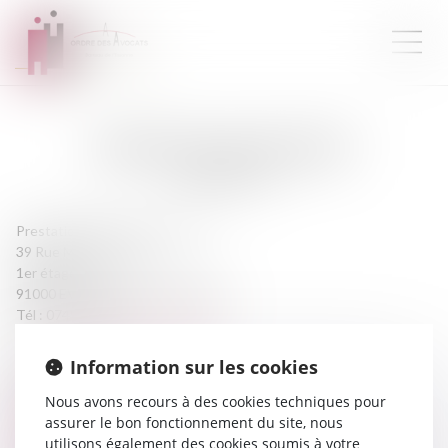
MAÎTRE
JULIA
JACQUET
AVOCATE
Prestation de serment :
2016
39 Rue Michel-Ange
1er étage
91000 EVRY COURCOURONNES
Tél :
0749160480
j.jacquet.avocat@gmail.com
Information sur les cookies
CABINET
Nous avons recours à des cookies techniques pour
assurer le bon fonctionnement du site, nous
utilisons également des cookies soumis à votre
JACQUET JULIA