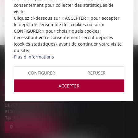
consentement pour collecter des statistiques de
Voir le détail
visite.
Cliquez ci-dessous sur « ACCEPTER » pour accepter
le dépôt de l'ensemble des cookies ou sur «
CONFIGURER » pour choisir quels cookies
nécessitant votre consentement seront déposés
(cookies statistiques), avant de continuer votre visite
du site.
Plus d'informations
PALAIS DE JUSTICE
9, Rue des Mazières
91000 EVRY-COURCOURONNES
CONFIGURER
REFUSER
Tél :
01 69 36 02 30
ACCEPTER
NOUS LOCALISER
MAISON DE L'AVOCAT
11, rue des Mazières
91000 EVRY-COURCOURONNES
Tél :
01 60 77 00 28
NOUS LOCALISER