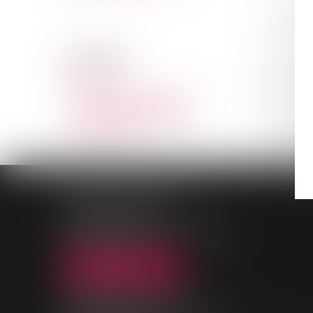
CABINET
COLLAY JACQUES
Voir le détail
PALAIS DE JUSTICE
9, Rue des Mazières
91000 EVRY-COURCOURONNES
Tél :
01 69 36 02 30
NOUS LOCALISER
MAISON DE L'AVOCAT
11, rue des Mazières