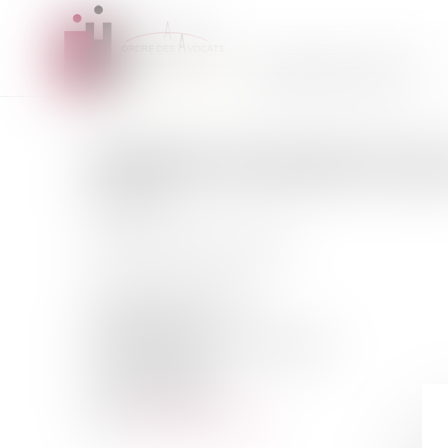
L'ORDRE DES AVOCATS
MAÎTRE
JACQUES
COLL
AVOCAT
Prestation de serment :
1995
52 Boulevard de L'Yerres
Carré Haussmann
91000 EVRY COURCOURONNES
Tél :
0169911414
Fax :
0169916884
jc@collay-avocat.fr