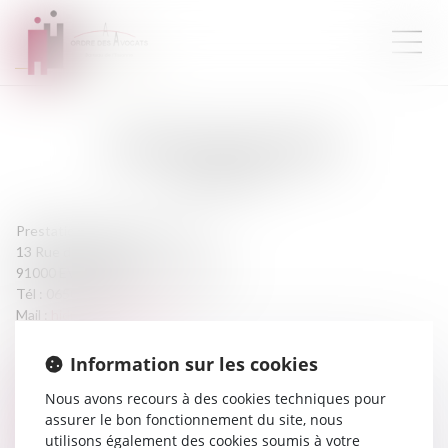
MAÎTRE
FATEN
HIDRI
AVOCATE
Prestation de serment :
2007
13 Rue des Mazières
91000 EVRY COURCOURONNES
Tél :
0650663131
hidri.avocat@yahoo.fr
Information sur les cookies
CABINET
Nous avons recours à des cookies techniques pour
assurer le bon fonctionnement du site, nous
HIDRI FATEN
utilisons également des cookies soumis à votre