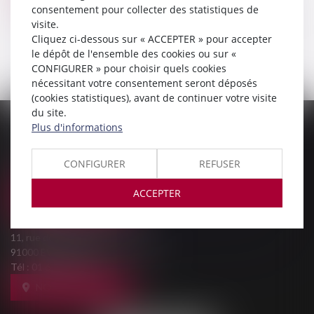
consentement pour collecter des statistiques de
Voir le détail
visite.
Cliquez ci-dessous sur « ACCEPTER » pour accepter
le dépôt de l'ensemble des cookies ou sur «
CONFIGURER » pour choisir quels cookies
nécessitant votre consentement seront déposés
(cookies statistiques), avant de continuer votre visite
du site.
Plus d'informations
PALAIS DE JUSTICE
9, Rue des Mazières
91000 EVRY-COURCOURONNES
CONFIGURER
REFUSER
Tél :
01 69 36 02 30
ACCEPTER
NOUS LOCALISER
MAISON DE L'AVOCAT
11, rue des Mazières
91000 EVRY-COURCOURONNES
Tél :
01 60 77 00 28
NOUS LOCALISER