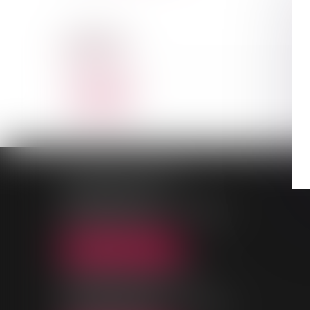
CABINET
3DHÉMIS
Voir le détail
PALAIS DE JUSTICE
9, Rue des Mazières
91000 EVRY-COURCOURONNES
Tél :
01 69 36 02 30
NOUS LOCALISER
MAISON DE L'AVOCAT
11, rue des Mazières
91000 EVRY-COURCOURONNES