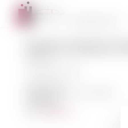
L'ORDRE DES AVOCATS
MAÎTRE
DOMINIQUE
D
AVOCATE
Prestation de serment :
1995
6 Avenue des Andes
MINIPARC - Bâtiment 1 Parc de Courtaboeuf
91940 LES ULIS
Tél :
0160793808
contact@3dhemis.fr