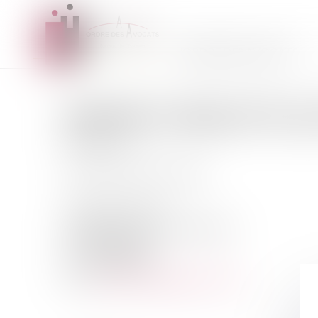
L'ORDRE DES AVOCATS
MAÎTRE
CHARLOTTE
G
AVOCATE
Prestation de serment :
2006
13 Rue des Mazières
91000 EVRY COURCOURONNES
Tél :
0160782381
Fax :
0160782283
scpdamoiseau@gpcassocies.fr