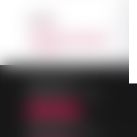
CABINET
DAMOISEAU ET ASSOCIÉS
Voir le détail
PALAIS DE JUSTICE
9, Rue des Mazières
91000 EVRY-COURCOURONNES
Tél :
01 69 36 02 30
NOUS LOCALISER
MAISON DE L'AVOCAT
11, rue des Mazières
91000 EVRY-COURCOURONNES