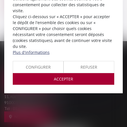
consentement pour collecter des statistiques de
Voir le détail
visite.
Cliquez ci-dessous sur « ACCEPTER » pour accepter
le dépôt de l'ensemble des cookies ou sur «
CONFIGURER » pour choisir quels cookies
nécessitant votre consentement seront déposés
(cookies statistiques), avant de continuer votre visite
du site.
Plus d'informations
PALAIS DE JUSTICE
9, Rue des Mazières
91000 EVRY-COURCOURONNES
CONFIGURER
REFUSER
Tél :
01 69 36 02 30
ACCEPTER
NOUS LOCALISER
MAISON DE L'AVOCAT
11, rue des Mazières
91000 EVRY-COURCOURONNES
Tél :
01 60 77 00 28
NOUS LOCALISER