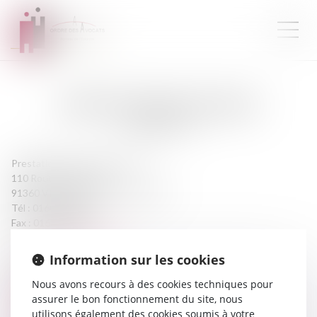
MAÎTRE
CAROLE
DA SILVA
AVOCATE
Prestation de serment :
2009
110 Route de Corbeil
91360 VILLEMOISSON-SUR-ORGE
Tél :
0160153231
Fax :
0169464310
cds@avocatdasilva.fr
Information sur les cookies
CABINET
Nous avons recours à des cookies techniques pour
assurer le bon fonctionnement du site, nous
utilisons également des cookies soumis à votre
DA SILVA CAROLE