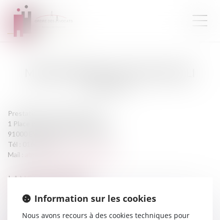
MAÎTRE
ABDELLAH
AOULAD ALI
AVOCAT
Prestation de serment :
2017
1 Place des Terrasses de l'Agora
91000 EVRY COURCOURONNES
Tél :
0160792979
abdellah.aoulad-ali@hotmail.fr
LANGUES PARLÉES
Information sur les cookies
Anglais, Arabe
Nous avons recours à des cookies techniques pour