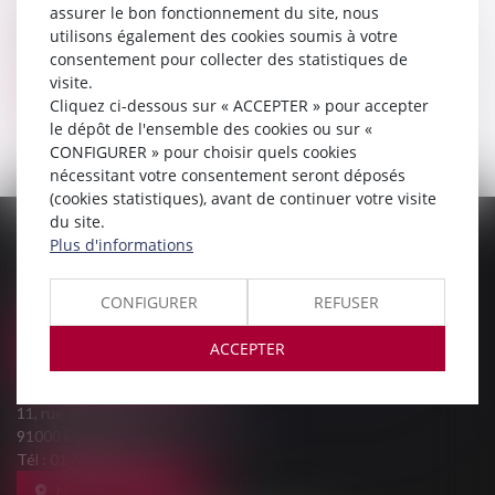
CABINET
assurer le bon fonctionnement du site, nous
utilisons également des cookies soumis à votre
consentement pour collecter des statistiques de
AOULAD ALI ABDELLAH
visite.
Cliquez ci-dessous sur « ACCEPTER » pour accepter
Voir le détail
le dépôt de l'ensemble des cookies ou sur «
CONFIGURER » pour choisir quels cookies
nécessitant votre consentement seront déposés
(cookies statistiques), avant de continuer votre visite
du site.
PALAIS DE JUSTICE
Plus d'informations
9, Rue des Mazières
91000 EVRY-COURCOURONNES
CONFIGURER
REFUSER
Tél :
01 69 36 02 30
ACCEPTER
NOUS LOCALISER
MAISON DE L'AVOCAT
11, rue des Mazières
91000 EVRY-COURCOURONNES
Tél :
01 60 77 00 28
NOUS LOCALISER