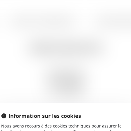
SERVICES ET PERMANENCES
LES PROCÉDURE
OÏKOS AVOCATS
45 Boulevard Bara
91120 PALAISEAU
Tél :
0160140409
Fax :
0160101281
Information sur les cookies
MEMBRES DU CABINET
Nous avons recours à des cookies techniques pour assurer le