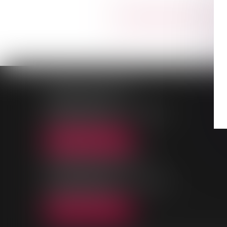
Maître
Sarah
CHICA
PALAIS DE JUSTICE
9, Rue des Mazières
91000 EVRY-COURCOURONNES
Tél :
01 69 36 02 30
NOUS LOCALISER
MAISON DE L'AVOCAT
11, rue des Mazières
91000 EVRY-COURCOURONNES
Tél :
01 60 77 00 28
NOUS LOCALISER