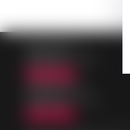
PALAIS DE JUSTICE
9, Rue des Mazières
91000 EVRY-COURCOURONNES
Tél :
01 69 36 02 30
NOUS LOCALISER
MAISON DE L'AVOCAT
11, rue des Mazières
91000 EVRY-COURCOURONNES
Tél :
01 60 77 00 28
NOUS LOCALISER