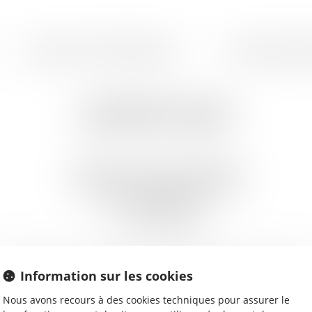
SERVICES ET PERMANENCES
LES PROCÉDURE
LAFONT ALICE
5 Boulevard de l'Europe 5ème étage
91000 EVRY COURCOURONNES
Tél :
0160771135
Fax :
0173791858
Information sur les cookies
MEMBRE DU CABINET
Nous avons recours à des cookies techniques pour assurer le