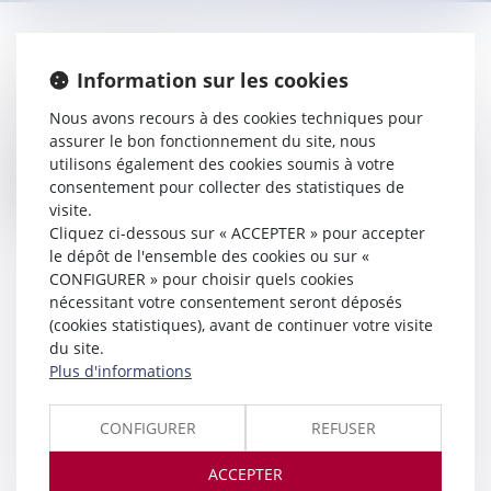
Les Avocats du Barreau de l'Essonne assurent une permanence
Information sur les cookies
pénale quotidienne 7 jours / 7.
Nous avons recours à des cookies techniques pour
L'Avocat de permanence, commis d'office, assure la défense des
assurer le bon fonctionnement du site, nous
personnes n'ayant pas d'Avocat qui sont présentées au Juge
utilisons également des cookies soumis à votre
d'Instruction, au Juge de la liberté et de la détention ou devant le
consentement pour collecter des statistiques de
Tribunal Correctionnel.
visite.
Cliquez ci-dessous sur « ACCEPTER » pour accepter
le dépôt de l'ensemble des cookies ou sur «
CONFIGURER » pour choisir quels cookies
nécessitant votre consentement seront déposés
(cookies statistiques), avant de continuer votre visite
du site.
Plus d'informations
CONFIGURER
REFUSER
ACCEPTER