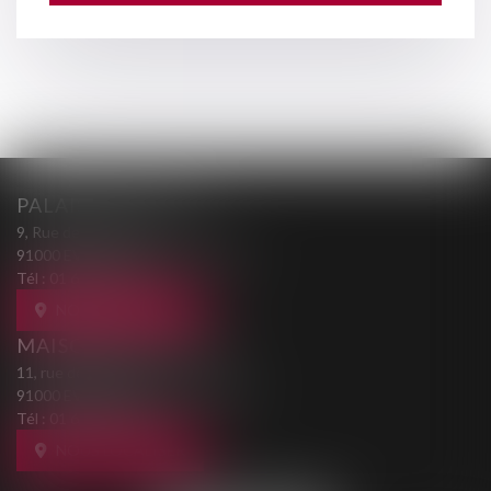
PALAIS DE JUSTICE
9, Rue des Mazières
91000 EVRY-COURCOURONNES
Tél :
01 69 36 02 30
NOUS LOCALISER
MAISON DE L'AVOCAT
11, rue des Mazières
91000 EVRY-COURCOURONNES
Tél :
01 60 77 00 28
NOUS LOCALISER