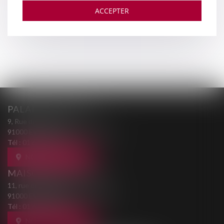
ACCEPTER
PALAIS DE JUSTICE
9, Rue des Mazières
91000 EVRY-COURCOURONNES
Tél :
01 69 36 02 30
NOUS LOCALISER
MAISON DE L'AVOCAT
11, rue des Mazières
91000 EVRY-COURCOURONNES
Tél :
01 60 77 00 28
NOUS LOCALISER