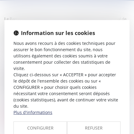
Le Barreau de l’Essonne assure, en partenariat avec le Tribunal de
commerce et l’ordre des experts comptables de l’Essonne, une
permanence spécialisée au Centre d’Information et de Prévention
Information sur les cookies
des difficultés des entreprises, le jeudi après midi, au centre terra
Nous avons recours à des cookies techniques pour
gestion.
assurer le bon fonctionnement du site, nous
utilisons également des cookies soumis à votre
Pour plus de renseignements :
https://cip91.fr
consentement pour collecter des statistiques de
visite.
L’ordre des avocat de l’Essonne est également partenaire de la
Cliquez ci-dessous sur « ACCEPTER » pour accepter
chambre des métiers et de l’artisanat depuis plus de 10 ans, et
le dépôt de l'ensemble des cookies ou sur «
assure à ce titre une permanence généraliste sur les questions
CONFIGURER » pour choisir quels cookies
quotidiennes des entreprises de l’Essonne, qui a lieu le lundi après-
nécessitant votre consentement seront déposés
midi.
(cookies statistiques), avant de continuer votre visite
du site.
Pour plus de renseignements :
https://www.cma-
Plus d'informations
essonne.fr/fr/presse-et-communication/actualites.html?
op=detail&ref=60&refModule=123
CONFIGURER
REFUSER